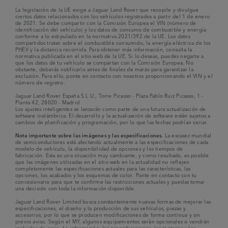
La legislación de la UE exige a Jaguar Land Rover que recopile y divulgue
ciertos datos relacionados con los vehículos registrados a partir del 1 de enero
de 2021. Se debe compartir con la Comisión Europea el VIN (número de
identificación del vehículo) y los datos de consumo de combustible y energía
conforme a lo estipulado en la normativa 2021/392 de la UE. Los datos
compartidos tratan sobre el combustible consumido, la energía eléctrica de los
PHEV y la distancia recorrida. Para obtener más información, consulta la
normativa publicada en el sitio web de la UE. Si lo deseas, puedes negarte a
que los datos de tu vehículo se compartan con la Comisión Europea. No
obstante, deberás notificarlo antes de finales de marzo para garantizar la
exclusión. Para ello, ponte en contacto con nosotros proporcionando el VIN y el
número de registro.
Jaguar Land Rover España S.L.U., Torre Picasso - Plaza Pablo Ruiz Picasso, 1 -
Planta 42, 28020 - Madrid
Los ajustes inteligentes se lanzarán como parte de una futura actualización de
software inalámbrica. El desarrollo y la actualización de software están sujetos a
cambios de planificación y programación, por lo que las fechas podrían variar.
Nota importante sobre las imágenes y las especificaciones.
La escasez mundial
de semiconductores está afectando actualmente a las especificaciones de cada
modelo de vehículo, la disponibilidad de opciones y los tiempos de
fabricación. Esta es una situación muy cambiante, y como resultado, es posible
que las imágenes utilizadas en el sitio web en la actualidad no reflejen
completamente las especificaciones actuales para las características, las
opciones, los acabados y los esquemas de color. Ponte en contacto con tu
concesionario para que te confirme las restricciones actuales y puedas tomar
una decisión con toda la información disponible.
Jaguar Land Rover Limited busca constantemente nuevas formas de mejorar las
especificaciones, el diseño y la producción de sus vehículos, piezas y
accesorios, por lo que se producen modificaciones de forma continua y sin
previo aviso. Según el MY, algunos equipamientos serán opcionales o vendrán