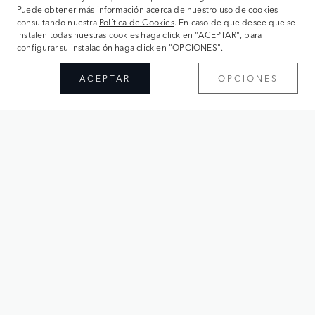
Puede obtener más información acerca de nuestro uso de cookies
consultando nuestra
Política de Cookies
. En caso de que desee que se
instalen todas nuestras cookies haga click en "ACEPTAR", para
configurar su instalación haga click en "OPCIONES".
ACEPTAR
OPCIONES
TE DAMOS LA BIENVENIDA
En EUROLAN 4X4 encontrarás todo lo que necesitas sobre
Range Rover, Defender y Discovery: desde pruebas de
conducción hasta financiación, así como el mejor cuidado
y mantenimiento de tu vehículo. Gracias a nuestra amplia
experiencia, nuestros técnicos expertos y nuestro servicio
especializado sentirás que estás en las mejores manos.