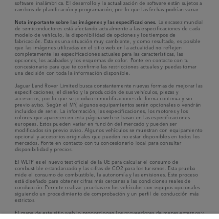
software inalámbrica. El desarrollo y la actualización de software están sujetos a
cambios de planificación y programación, por lo que las fechas podrían variar.
Nota importante sobre las imágenes y las especificaciones.
La escasez mundial
de semiconductores está afectando actualmente a las especificaciones de cada
modelo de vehículo, la disponibilidad de opciones y los tiempos de
fabricación. Esta es una situación muy cambiante, y como resultado, es posible
que las imágenes utilizadas en el sitio web en la actualidad no reflejen
completamente las especificaciones actuales para las características, las
opciones, los acabados y los esquemas de color. Ponte en contacto con tu
concesionario para que te confirme las restricciones actuales y puedas tomar
una decisión con toda la información disponible.
Jaguar Land Rover Limited busca constantemente nuevas formas de mejorar las
especificaciones, el diseño y la producción de sus vehículos, piezas y
accesorios, por lo que se producen modificaciones de forma continua y sin
previo aviso. Según el MY, algunos equipamientos serán opcionales o vendrán
incluidos de serie. La información, las especificaciones, los motores y los
colores que aparecen en esta página web se basan en las especificaciones
europeas. Estos pueden variar en función del mercado y pueden ser
modificados sin previo aviso. Algunos vehículos se muestran con equipamiento
opcional y accesorios originales que pueden no estar disponibles en todos los
mercados. Ponte en contacto con tu concesionario local para consultar
disponibilidad y precios.
El WLTP es el nuevo test oficial de la UE para calcular el consumo de
combustible estandarizado y las cifras de CO2 para los turismos. Esta prueba
mide el consumo de combustible, la autonomía y las emisiones. Este proceso
está diseñado para obtener cifras más cercanas a las condiciones reales de
conducción. Permite realizar pruebas en los vehículos con equipos opcionales
siguiendo un procedimiento de comprobación y un perfil de conducción más
estrictos.
El mapa de este sitio web lo proporcionan los proveedores de mapas externos y